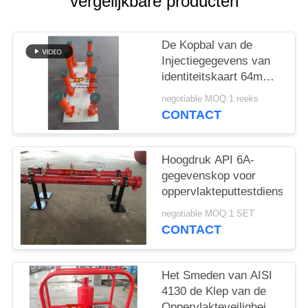
vergelijkbare producten
De Kopbal van de
Injectiegegevens van
identiteitskaart 64mm
voor Oppervlakte die
negotiable MOQ:1 reeks
goed testen
CONTACT
Hoogdruk API 6A-
gegevenskop voor
oppervlakteputtestdiensten
negotiable MOQ:1 SET
CONTACT
Het Smeden van AISI
4130 de Klep van de
Oppervlakteveiligheid/SSV