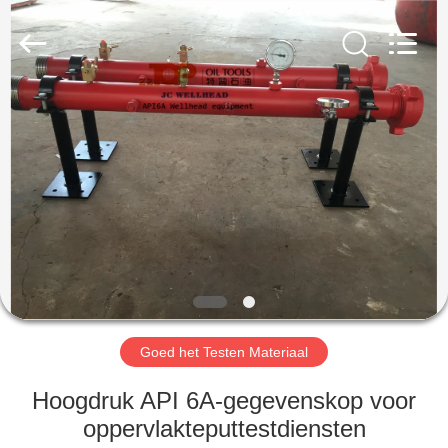
OIL
TOOLS
CO.，
LTD.
All
Rights
Reserved.
HUIS
PRODUCTEN
ONGEVEER
ONS
FABRIEKSREIS
Goed het Testen Materiaal
KWALITEITSCONTROLE
Hoogdruk API 6A-gegevenskop voor
oppervlakteputtestdiensten