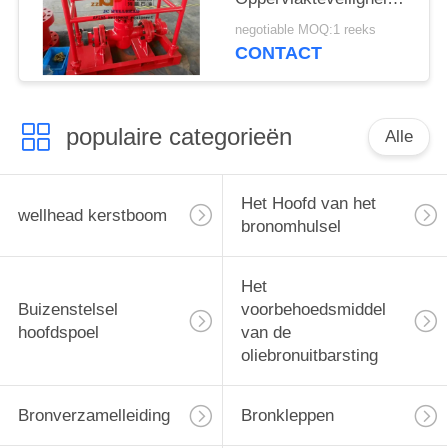
voor goed Oppervlakte
negotiable MOQ:1 reeks
Testende Verrichting
CONTACT
populaire categorieën
Alle
Het Hoofd van het
wellhead kerstboom
bronomhulsel
Het
Buizenstelsel
voorbehoedsmiddel
hoofdspoel
van de
oliebronuitbarsting
Bronverzamelleiding
Bronkleppen