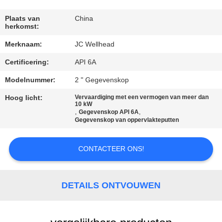
CONTACTEER
ONS
Plaats van
China
herkomst:
Merknaam:
JC Wellhead
NIEUWS
Certificering:
API 6A
GEVALLEN
Modelnummer:
2 " Gegevenskop
Hoog licht:
Vervaardiging met een vermogen van meer dan
10 kW
SITEMAP
,
,
Gegevenskop API 6A
Gegevenskop van oppervlakteputten
PRIVACY
CONTACTEER ONS!
POLICY
DETAILS ONTVOUWEN