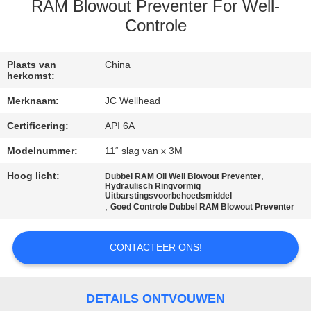
CONTACTEER
RAM Blowout Preventer For Well-
ONS
Controle
NIEUWS
Plaats van
China
herkomst:
Merknaam:
JC Wellhead
GEVALLEN
Certificering:
API 6A
Modelnummer:
11“ slag van x 3M
SITEMAP
Hoog licht:
,
Dubbel RAM Oil Well Blowout Preventer
Hydraulisch Ringvormig
PRIVACY
Uitbarstingsvoorbehoedsmiddel
,
Goed Controle Dubbel RAM Blowout Preventer
POLICY
CONTACTEER ONS!
DETAILS ONTVOUWEN