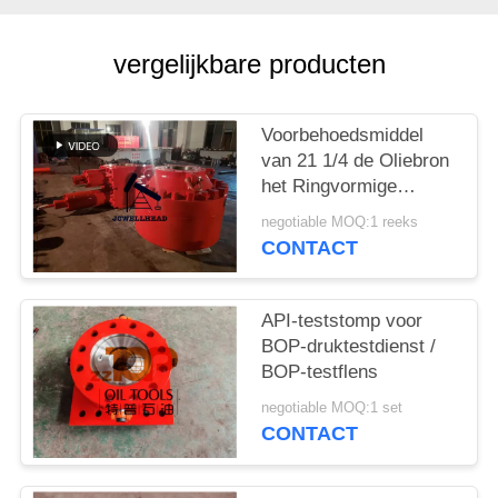
vergelijkbare producten
Voorbehoedsmiddel
van 21 1/4 de Oliebron
het Ringvormige
Uitbarsting van slag
negotiable MOQ:1 reeks
van ″ 5000psi
CONTACT
API-teststomp voor
BOP-druktestdienst /
BOP-testflens
negotiable MOQ:1 set
CONTACT