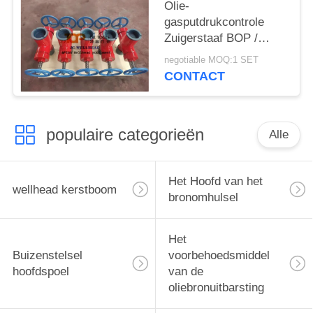
Olie-
gasputdrukcontrole
Zuigerstaaf BOP /
Staaf Blowout
negotiable MOQ:1 SET
Preventer
CONTACT
populaire categorieën
Alle
Het Hoofd van het
wellhead kerstboom
bronomhulsel
Het
Buizenstelsel
voorbehoedsmiddel
hoofdspoel
van de
oliebronuitbarsting