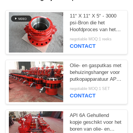
11“ X 11“ X 5“ - 3000
psi-Bron die het
Hoofdproces van het
Spoelsmeedstuk
negotiable MOQ:1 reeks
insluiten
CONTACT
Olie- en gasputkas met
behuizingshanger voor
putkopapparatuur API
6A
negotiable MOQ:1 SET
CONTACT
API 6A Gehullend
kopje geschikt voor het
boren van olie- en