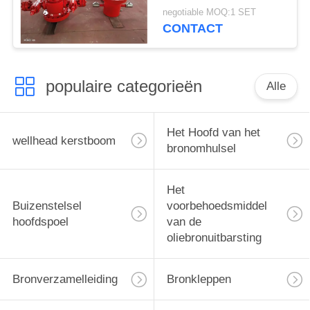
gasputten
negotiable MOQ:1 SET
CONTACT
populaire categorieën
Alle
Het Hoofd van het
wellhead kerstboom
bronomhulsel
Het
Buizenstelsel
voorbehoedsmiddel
hoofdspoel
van de
oliebronuitbarsting
Bronverzamelleiding
Bronkleppen