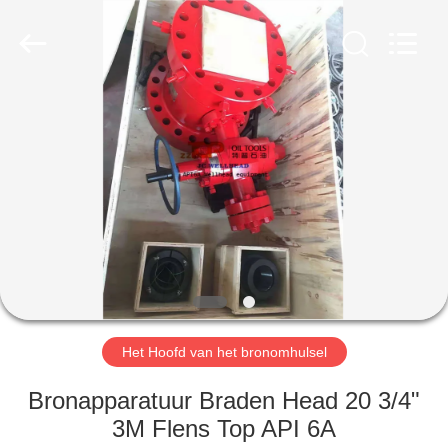
OIL
TOOLS
CO.，
LTD.
All
Rights
Reserved.
HUIS
PRODUCTEN
ONGEVEER
ONS
FABRIEKSREIS
Het Hoofd van het bronomhulsel
KWALITEITSCONTROLE
Bronapparatuur Braden Head 20 3/4"
3M Flens Top API 6A