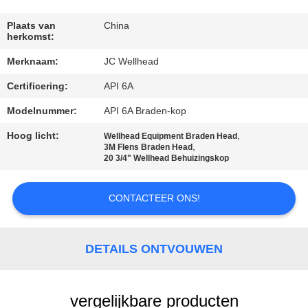
CONTACTEER
ONS
Plaats van
China
herkomst:
Merknaam:
JC Wellhead
NIEUWS
Certificering:
API 6A
GEVALLEN
Modelnummer:
API 6A Braden-kop
Hoog licht:
,
Wellhead Equipment Braden Head
,
3M Flens Braden Head
SITEMAP
20 3/4" Wellhead Behuizingskop
PRIVACY
CONTACTEER ONS!
POLICY
DETAILS ONTVOUWEN
vergelijkbare producten