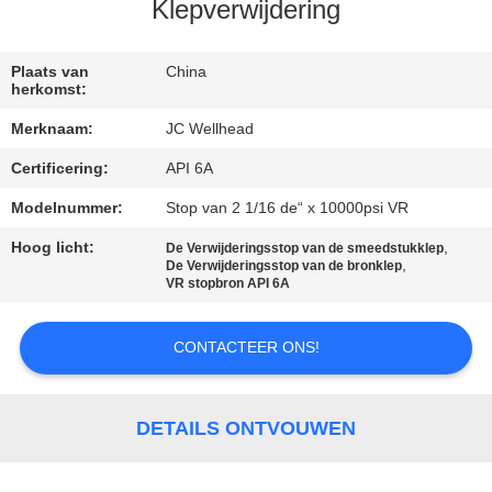
CONTACTEER
Klepverwijdering
ONS
Plaats van
China
herkomst:
NIEUWS
Merknaam:
JC Wellhead
Certificering:
API 6A
GEVALLEN
Modelnummer:
Stop van 2 1/16 de“ x 10000psi VR
SITEMAP
Hoog licht:
,
De Verwijderingsstop van de smeedstukklep
,
De Verwijderingsstop van de bronklep
VR stopbron API 6A
PRIVACY
POLICY
CONTACTEER ONS!
DETAILS ONTVOUWEN