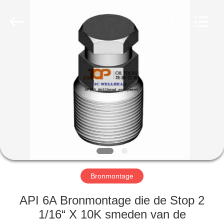
OIL
TOOLS
CO.，
LTD.
All
Rights
Reserved.
HUIS
PRODUCTEN
ONGEVEER
ONS
FABRIEKSREIS
Bronmontage
KWALITEITSCONTROLE
API 6A Bronmontage die de Stop 2
1/16“ X 10K smeden van de