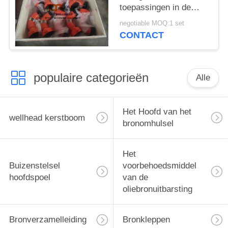
toepassingen in de
olie- en gasindustrie
negotiable MOQ:1 set
CONTACT
populaire categorieën
Alle
Het Hoofd van het
wellhead kerstboom
bronomhulsel
Het
Buizenstelsel
voorbehoedsmiddel
hoofdspoel
van de
oliebronuitbarsting
Bronverzamelleiding
Bronkleppen