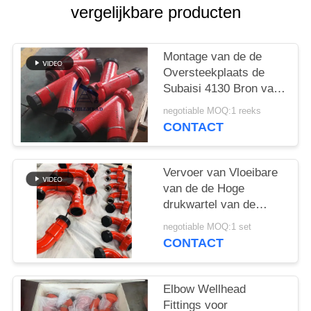
vergelijkbare producten
Montage van de de
Oversteekplaats de
Subaisi 4130 Bron van
het elleboogt-stuk
negotiable MOQ:1 reeks
CONTACT
Vervoer van Vloeibare
van de de Hoge
drukwartel van de
Bronmontage de
negotiable MOQ:1 set
Verbindingsstijl 50
CONTACT
Elbow Wellhead
Fittings voor