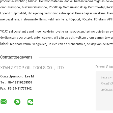
productieverrichting hebben. Het bronmateriaal dat wij hebben vervaardigd en de 
omhulselspoel, buizenstelselspoel, Poortklep, Vernauwingsklep, Controleklep, Ke
Lopend hulpmiddel, Slijtagering, verbindingsstukspoel, flensadapter, unieflens, Hame
metgezelflens, instrumentenflens, weldneck flens, FC-poort, FC-zetel, FC-stam, AP
YCJC zal constant aandringen op de innovatie van producten, technologieën en sy
de diensten voor onze klanten streven. Wij zijn oprecht welkom u om samen te wer
,
,
label:
regelbare vernauwingsklep
De klep van de broncontrole
de klep van de Ke
Contactgegevens
Direct Stu
XI‘AN ZZTOP OIL TOOLS CO.，LTD
Contactpersoon:
Lee M
Tel.:
86-13319268557
Fax:
86-29-81779342