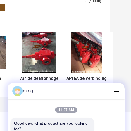
(
0
/ 3000)
n
Van de de Bronhoge
API 6A de Verbinding
druk van het oliegas API
van het de Klepmetaal
ming
g
6A Poortklep voor goed
van de Modderpoort
e
Datatransportbesturing
voor goed
Datatransportbesturing
11:27 AM
Good day, what product are you looking 
for?