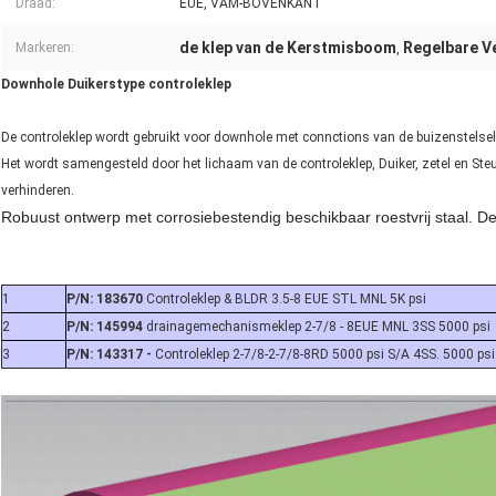
Draad:
EUE, VAM-BOVENKANT
de klep van de Kerstmisboom
Regelbare V
Markeren:
,
Downhole Duikerstype controleklep
De controleklep wordt gebruikt voor downhole met connctions van de buizenstelse
Het wordt samengesteld door het lichaam van de controleklep, Duiker, zetel en Ste
verhinderen.
Robuust ontwerp met corrosiebestendig beschikbaar roestvrij staal. 
1
P/N: 183670
Controleklep & BLDR 3.5-8 EUE STL MNL 5K psi
2
P/N: 145994
drainagemechanismeklep 2-7/8 - 8EUE MNL 3SS 5000 psi
3
P/N: 143317 -
Controleklep 2-7/8-2-7/8-8RD 5000 psi S/A 4SS. 5000 ps