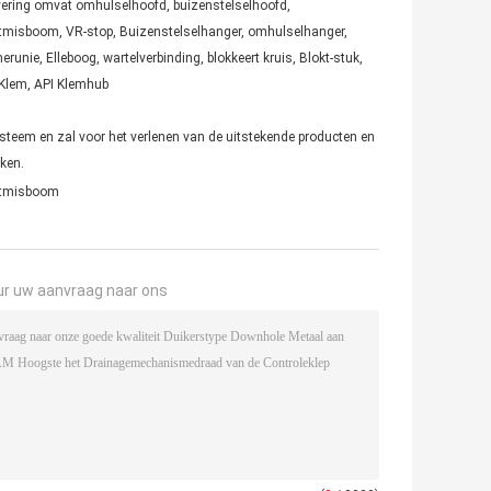
levering omvat omhulselhoofd, buizenstelselhoofd,
rstmisboom, VR-stop, Buizenstelselhanger, omhulselhanger,
runie, Elleboog, wartelverbinding, blokkeert kruis, Blokt-stuk,
I Klem, API Klemhub
steem en zal voor het verlenen van de uitstekende producten en
ken.
rstmisboom
ur uw aanvraag naar ons