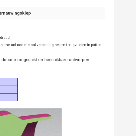
ernauwingsklep
ldraad.
un, metaal aan metaal verbinding helpen terugvloeien in putten
De douane rangschikt en beschikbare ontwerpen.
i