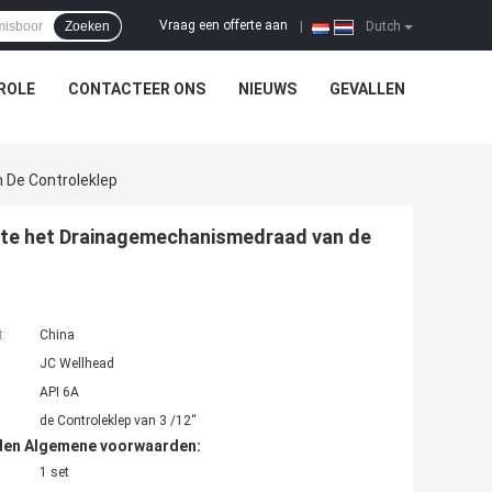
Vraag een offerte aan
Zoeken
|
Dutch
ROLE
CONTACTEER ONS
NIEUWS
GEVALLEN
 De Controleklep
te het Drainagemechanismedraad van de
t:
China
JC Wellhead
API 6A
de Controleklep van 3 /12“
den Algemene voorwaarden:
1 set