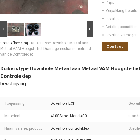
Prijs:
Verpakking Details:
Levertijd:
Betalingscondities:
Levering vermogen:
Grote Afbeelding :
Duikerstype Downhole Metaal aan
Contact
Metaal VAM Hoogste het Drainagemechanismedraad
van de Controleklep
Duikerstype Downhole Metaal aan Metaal VAM Hoogste he
Controleklep
beschrijving
Toepassing:
Downhole ECP
Gebrui
Materiaal:
410SS met Monel400
standa
Naam van het product:
Downhole controleklep
Specifi