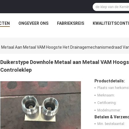
CTEN
ONGEVEER ONS
FABRIEKSREIS
KWALITEITSCONT
e Metaal Aan Metaal VAM Hoogste Het Drainagemechanismedraad Van
Duikerstype Downhole Metaal aan Metaal VAM Hoogs
Controleklep
Productdetails:
Plaats van herkoms
Merknaam:
Certificering:
Modelnummer:
Betalen & Verzen
Min. bestelaantal: