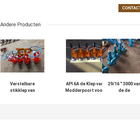
Andere Producten
Verstelbare
API 6A de Klep van de
29/16 " 3000 va
stikklep van
Modderpoort voor de
de de
legeringstaal API
Modderdatatransportbesturing
Bronvernauwin
6A voor olie- en
Z23Y-75-70 van de
van psi API 6A d
gasputdienst
Oliebronboring
Klep Regelbare
Assemblage