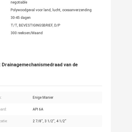
negotiable
Polywoodgeval voor land, lucht, oceaanverzending
30-45 dagen
T/T, BEVESTIGINGSBRIEF, D/P
300 reeksen/Maand
t Drainagemechanismedraad van de
k:
Enige Manier
ard:
API 6A
catie:
2 7/8“, 3 1/2“, 4 1/2“