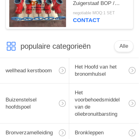
Zuigerstaaf BOP /
Staaf Blowout
negotiable MOQ:1 SET
Preventer
CONTACT
populaire categorieën
Alle
Het Hoofd van het
wellhead kerstboom
bronomhulsel
Het
Buizenstelsel
voorbehoedsmiddel
hoofdspoel
van de
oliebronuitbarsting
Bronverzamelleiding
Bronkleppen