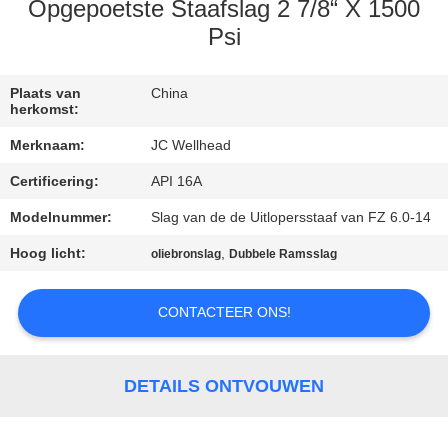
CONTACTEER
Opgepoetste Staafslag 2 7/8“ X 1500
ONS
Psi
NIEUWS
Plaats van
China
herkomst:
Merknaam:
JC Wellhead
GEVALLEN
Certificering:
API 16A
Modelnummer:
Slag van de de Uitlopersstaaf van FZ 6.0-14
SITEMAP
Hoog licht:
,
oliebronslag
Dubbele Ramsslag
PRIVACY
CONTACTEER ONS!
POLICY
DETAILS ONTVOUWEN