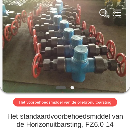
OIL
TOOLS
CO.，
LTD.
All
Rights
Reserved.
HUIS
PRODUCTEN
ONGEVEER
ONS
FABRIEKSREIS
Het voorbehoedsmiddel van de oliebronuitbarsting
KWALITEITSCONTROLE
Het standaardvoorbehoedsmiddel van
de Horizonuitbarsting, FZ6.0-14