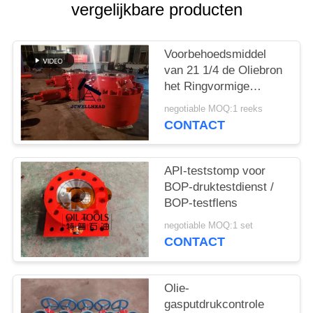
vergelijkbare producten
Voorbehoedsmiddel
van 21 1/4 de Oliebron
het Ringvormige
Uitbarsting van slag
negotiable MOQ:1 reeks
van ″ 5000psi
CONTACT
API-teststomp voor
BOP-druktestdienst /
BOP-testflens
negotiable MOQ:1 set
CONTACT
Olie-
gasputdrukcontrole