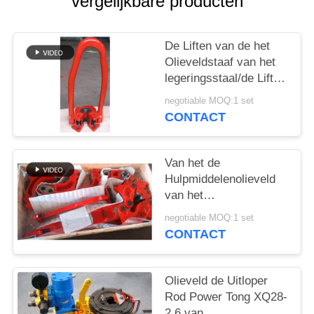
vergelijkbare producten
De Liften van de het
Olieveldstaaf van het
legeringsstaal/de Lift
SER van de
negotiable MOQ:1 set
Uitlopersstaaf 20/25
CONTACT
Ton API 8C
Van het de
Hulpmiddelenolieveld
van het
omhulselproces
negotiable MOQ:1 set
Behandelende OB van
CONTACT
Tong Hand 3 1/2“ - 17“
- 90 API 7K
Olieveld de Uitloper
Rod Power Tong XQ28-
2.6 van