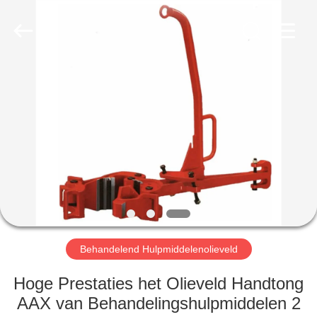
OIL
TOOLS
CO.，
LTD.
All
Rights
Reserved.
HUIS
PRODUCTEN
ONGEVEER
ONS
FABRIEKSREIS
Behandelend Hulpmiddelenolieveld
KWALITEITSCONTROLE
Hoge Prestaties het Olieveld Handtong
AAX van Behandelingshulpmiddelen 2