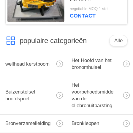
Behandelingshulpmiddelen
negotiable MOQ:1 stel
en Delen
CONTACT
populaire categorieën
Alle
Het Hoofd van het
wellhead kerstboom
bronomhulsel
Het
Buizenstelsel
voorbehoedsmiddel
hoofdspoel
van de
oliebronuitbarsting
Bronverzamelleiding
Bronkleppen