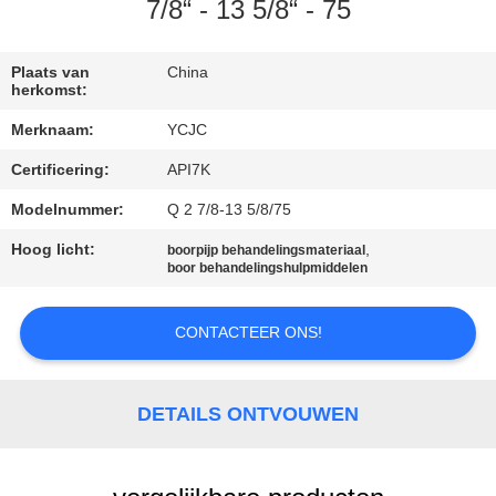
CONTACTEER
7/8“ - 13 5/8“ - 75
ONS
Plaats van
China
herkomst:
NIEUWS
Merknaam:
YCJC
Certificering:
API7K
GEVALLEN
Modelnummer:
Q 2 7/8-13 5/8/75
SITEMAP
Hoog licht:
,
boorpijp behandelingsmateriaal
boor behandelingshulpmiddelen
PRIVACY
CONTACTEER ONS!
POLICY
DETAILS ONTVOUWEN