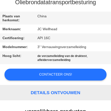
CONTACTEER
Oliebrondatatransportbesturing
ONS
Plaats van
China
herkomst:
NIEUWS
Merknaam:
JC Wellhead
Certificering:
API 16C
GEVALLEN
Modelnummer:
3“ Vernauwingsverzamelleiding
SITEMAP
Hoog licht:
,
de verzamelleiding van de druktest
afleiderverzamelleiding
PRIVACY
CONTACTEER ONS!
POLICY
DETAILS ONTVOUWEN