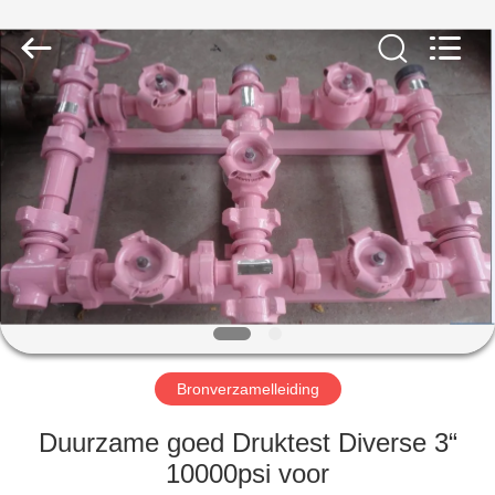
OIL
TOOLS
CO.，
LTD.
All
Rights
Reserved.
HUIS
PRODUCTEN
ONGEVEER
ONS
FABRIEKSREIS
Bronverzamelleiding
KWALITEITSCONTROLE
Duurzame goed Druktest Diverse 3“
10000psi voor