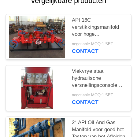
vergelijkbare producten
API 16C
verstikkingsmanifold
voor hoge
drukputtestdiensten
negotiable MOQ:1 SET
CONTACT
Vlekvrye staal
hydraulische
versnellingsconsole
voor het besturen van
negotiable MOQ:1 SET
het
CONTACT
putkopversnellingsconsole
2“ API Oil And Gas
Manifold voor goed het
Testen van het Afleiden