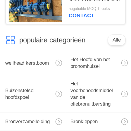
negotiable MOQ:1 reeks
CONTACT
populaire categorieën
Alle
Het Hoofd van het
wellhead kerstboom
bronomhulsel
Het
Buizenstelsel
voorbehoedsmiddel
hoofdspoel
van de
oliebronuitbarsting
Bronverzamelleiding
Bronkleppen