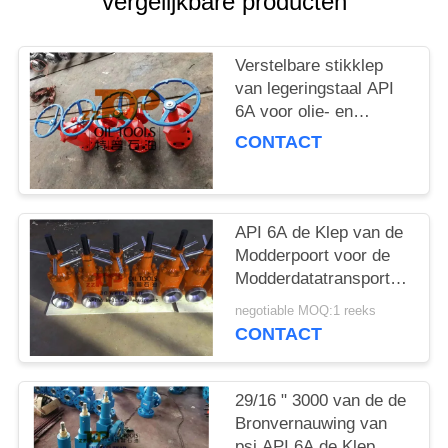
vergelijkbare producten
Verstelbare stikklep
van legeringstaal API
6A voor olie- en
gasputdienst
CONTACT
API 6A de Klep van de
Modderpoort voor de
Modderdatatransportbesturi
Z23Y-75-70 van de
negotiable MOQ:1 reeks
Oliebronboring
CONTACT
29/16 " 3000 van de de
Bronvernauwing van
psi API 6A de Klep