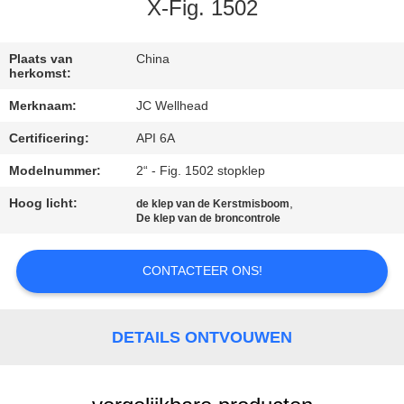
CONTACTEER
X-Fig. 1502
ONS
Plaats van
China
herkomst:
NIEUWS
Merknaam:
JC Wellhead
Certificering:
API 6A
GEVALLEN
Modelnummer:
2“ - Fig. 1502 stopklep
SITEMAP
Hoog licht:
,
de klep van de Kerstmisboom
De klep van de broncontrole
PRIVACY
CONTACTEER ONS!
POLICY
DETAILS ONTVOUWEN