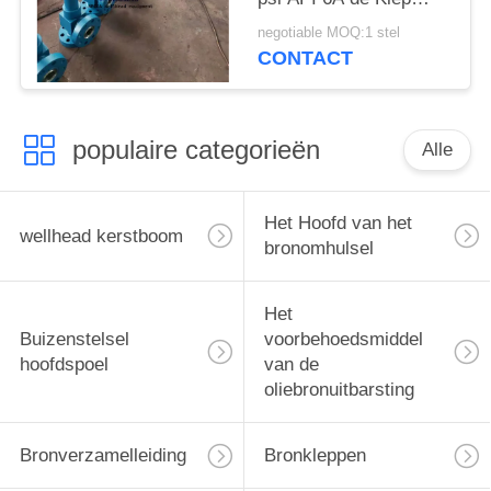
Regelbare Assemblage
negotiable MOQ:1 stel
CONTACT
populaire categorieën
Alle
Het Hoofd van het
wellhead kerstboom
bronomhulsel
Het
Buizenstelsel
voorbehoedsmiddel
hoofdspoel
van de
oliebronuitbarsting
Bronverzamelleiding
Bronkleppen