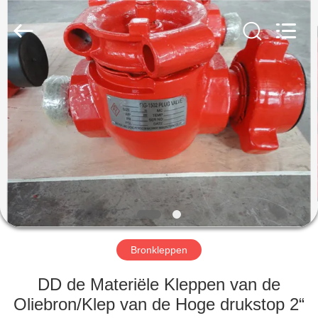
OIL
TOOLS
CO.，
LTD.
All
Rights
Reserved.
HUIS
PRODUCTEN
ONGEVEER
ONS
FABRIEKSREIS
Bronkleppen
KWALITEITSCONTROLE
DD de Materiële Kleppen van de
Oliebron/Klep van de Hoge drukstop 2“