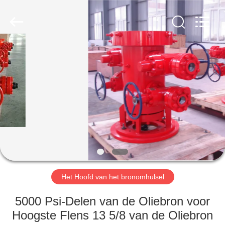
OIL
TOOLS
CO.，
LTD.
All
Rights
Reserved.
HUIS
PRODUCTEN
ONGEVEER
ONS
FABRIEKSREIS
Het Hoofd van het bronomhulsel
KWALITEITSCONTROLE
5000 Psi-Delen van de Oliebron voor
Hoogste Flens 13 5/8 van de Oliebron