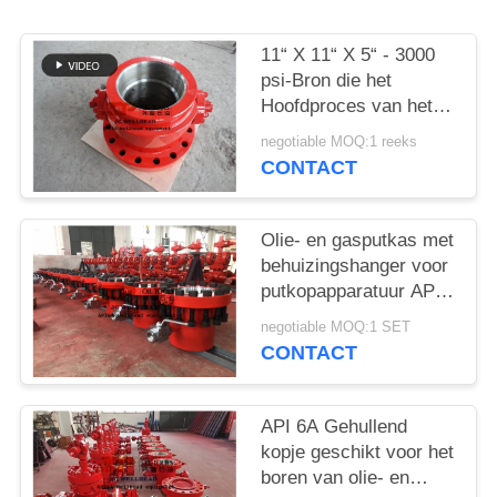
11“ X 11“ X 5“ - 3000
psi-Bron die het
Hoofdproces van het
Spoelsmeedstuk
negotiable MOQ:1 reeks
insluiten
CONTACT
Olie- en gasputkas met
behuizingshanger voor
putkopapparatuur API
6A
negotiable MOQ:1 SET
CONTACT
API 6A Gehullend
kopje geschikt voor het
boren van olie- en