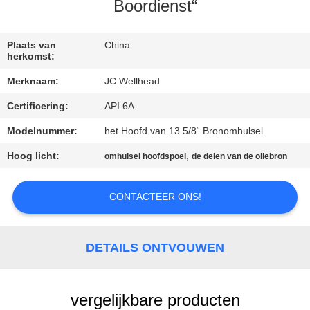
CONTACTEER
Boordienst“
ONS
Plaats van
China
herkomst:
NIEUWS
Merknaam:
JC Wellhead
Certificering:
API 6A
GEVALLEN
Modelnummer:
het Hoofd van 13 5/8“ Bronomhulsel
SITEMAP
Hoog licht:
,
omhulsel hoofdspoel
de delen van de oliebron
PRIVACY
CONTACTEER ONS!
POLICY
DETAILS ONTVOUWEN
vergelijkbare producten