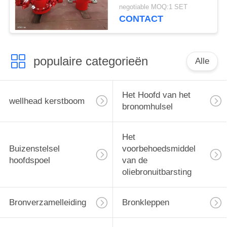
gasputten
negotiable MOQ:1 SET
CONTACT
populaire categorieën
Alle
Het Hoofd van het
wellhead kerstboom
bronomhulsel
Het
Buizenstelsel
voorbehoedsmiddel
hoofdspoel
van de
oliebronuitbarsting
Bronverzamelleiding
Bronkleppen