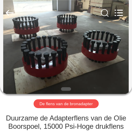
OIL
TOOLS
CO.，
LTD.
All
Rights
Reserved.
HUIS
PRODUCTEN
ONGEVEER
ONS
FABRIEKSREIS
De flens van de bronadapter
KWALITEITSCONTROLE
Duurzame de Adapterflens van de Olie
Boorspoel, 15000 Psi-Hoge drukflens