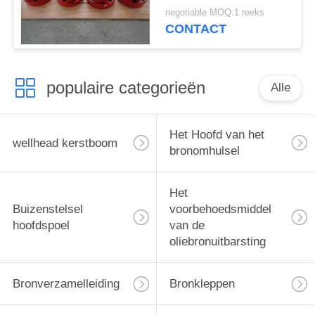
Weco-Unie Verbinding
negotiable MOQ:1 reeks
CONTACT
populaire categorieën
Alle
Het Hoofd van het
wellhead kerstboom
bronomhulsel
Het
Buizenstelsel
voorbehoedsmiddel
hoofdspoel
van de
oliebronuitbarsting
Bronverzamelleiding
Bronkleppen