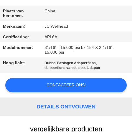
CONTACTEER
ONS
Plaats van
China
herkomst:
Merknaam:
JC Wellhead
NIEUWS
Certificering:
API 6A
GEVALLEN
Modelnummer:
31/16“ - 15.000 psi bx-154 X 2-1/16“ -
15.000 psi
Hoog licht:
,
Dubbel Beslagen Adapterflens
SITEMAP
de boorflens van de spoeladapter
PRIVACY
CONTACTEER ONS!
POLICY
DETAILS ONTVOUWEN
vergelijkbare producten