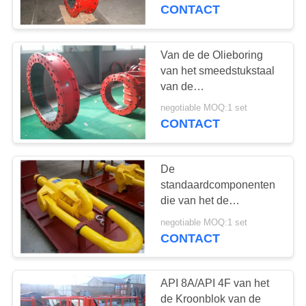
CONTACTEER
Controleinstallatie LT.
CONTACT
Reeks
ONS
Van de de Olieboring
NIEUWS
van het smeedstukstaal
van de
Installatiecomponenten
GEVALLEN
negotiable MOQ:1 set
van de de Luchtbuis de
CONTACT
Koppeling LT1170/250T
voor Drawwork
SITEMAP
De
standaardcomponenten
PRIVACY
die van het de
POLICY
DienstBooreiland goed
negotiable MOQ:1 set
Wartelsl225 API 8C
CONTACT
Norm boren
API 8A/API 4F van het
de Kroonblok van de