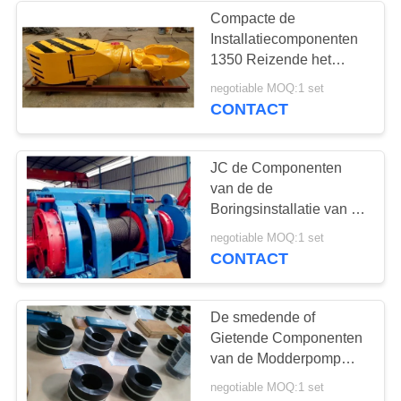
Compacte de
Installatiecomponenten
1350 Reizende het
Blokhaak YG135 van de
negotiable MOQ:1 set
Olieboring van KN
CONTACT
JC de Componenten
van de de
Boringsinstallatie van de
reeksolie API Drawwork
negotiable MOQ:1 set
JC70/JC70DB 1500 HP
CONTACT
De smedende of
Gietende Componenten
van de Modderpomp
zetten Klep
negotiable MOQ:1 set
Assy/Zuigerf1600 Model